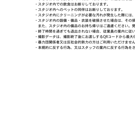
・スタジオ内での飲食はお断りしております。
・スタジオ内へのペットの同伴はお断りしております。
・スタジオ内にクリーニングが必要な汚れが発生した際には
・スタジオ内の設備・備品・衣装を破損させた場合は、その
また、スタジオ内の備品のお持ち帰りはご遠慮ください。発
・終了時間を過ぎても退出されない場合、従業員の案内に従
・撮影データは、撮影終了後にお渡しするQRコードから最大
・暴力団関係者又は反社会的勢力の方はご利用いただけませ
・本規約に反する行為、又はスタッフの案内に反する行為を