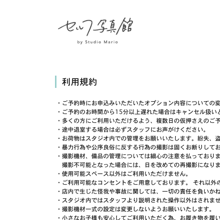
利用規約
・ご予約時にお申込みいただいたオプション内容についての
・ご予約のお時間から15分以上遅れた場合はキャンセル扱い
・多くの方にご利用いただけるよう、複数日の仮押さえのご
・途中退室する場合は必ずスタッフにお声がけください。
・お荷物はスタジオ内での管理をお願いいたします。紛失、
・暴力行為や公序良俗に反する行為の撮影は固くお断りして
・撮影機材、備品の管理については細心の注意を払っており
撮影不可能となった場合には、日を改めての再撮影になりま
・使用可能スペース以外はご利用いただけません。
・ご利用可能なコンセントをご用意しております。 それ以外
・店内で生じた怪我や事故に関しては、一切の責任を負いか
・スタジオ内ではスタッフより説明された操作以外はされま
・撮影機材一式の設定は変更しないようお願いいたします。
・小さなお子様も安心してご利用いただく為、お履き物を履